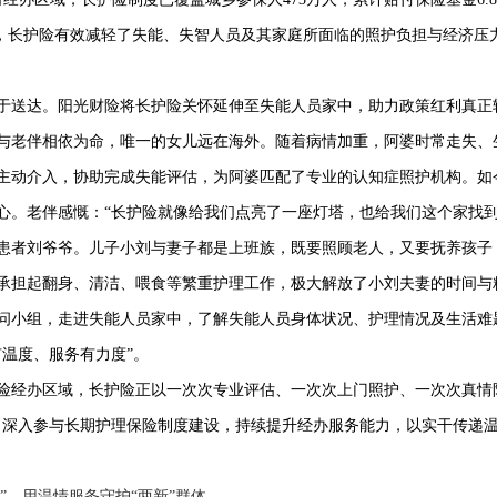
务，长护险有效减轻了失能、失智人员及其家庭所面临的照护负担与经济压
送达。阳光财险将长护险关怀延伸至失能人员家中，助力政策红利真正
老伴相依为命，唯一的女儿远在海外。随着病情加重，阿婆时常走失、
主动介入，协助完成失能评估，为阿婆匹配了专业的认知症照护机构。如
心。老伴感慨：“长护险就像给我们点亮了一座灯塔，也给我们这个家找到
者刘爷爷。儿子小刘与妻子都是上班族，既要照顾老人，又要抚养孩子，
承担起翻身、清洁、喂食等繁重护理工作，极大解放了小刘夫妻的时间与
小组，走进失能人员家中，了解失能人员身体状况、护理情况及生活难
温度、服务有力度”。
经办区域，长护险正以一次次专业评估、一次次上门照护、一次次真情陪
，深入参与长期护理保险制度建设，持续提升经办服务能力，以实干传递温
”，用温情服务守护“两新”群体