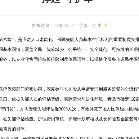
发布时间：2026-04-22
字体：
大
中
小
“第六险”，是应对人口老龄化、保障失能人员基本生活权利的重要制度安
国基本国情，覆盖全民、统筹城乡、公平统一、安全规范、可持续的长期
服务，以专业化协同护航长护险制度体系运营，以温情化服务传递民生保
医疗保障部门紧密协同，深度参与长护险从申请受理到服务监督的全流程
。依据失能人员的评估等级、实际需求与居住环境，青岛市确定“居家护
守门员”，月均受理失能评估近3000人次，有效补充了地方医保经办机构
在失能评估检查、护理费用审核、护理计划审核以及长护险基金监管等
最需要的群体。
办区域，长护险制度已覆盖城乡参保人473万人，累计赔付保险基金6.85