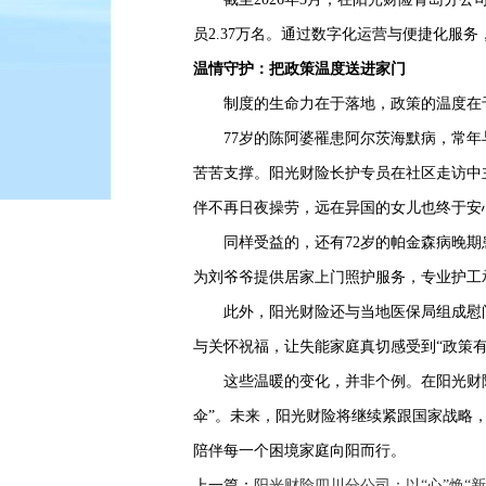
员2.37万名。通过数字化运营与便捷化服
温情守护：把政策温度送进家门
制度的生命力在于落地，政策的温度在于
77岁的陈阿婆罹患阿尔茨海默病，常年与
苦苦支撑。阳光财险长护专员在社区走访中
伴不再日夜操劳，远在异国的女儿也终于安
同样受益的，还有72岁的帕金森病晚期患
为刘爷爷提供居家上门照护服务，专业护工
此外，阳光财险还与当地医保局组成慰问
与关怀祝福，让失能家庭真切感受到“政策有
这些温暖的变化，并非个例。在阳光财险
伞”。未来，阳光财险将继续紧跟国家战略
陪伴每一个困境家庭向阳而行。
上一篇：
阳光财险四川分公司：以“心”焕“新